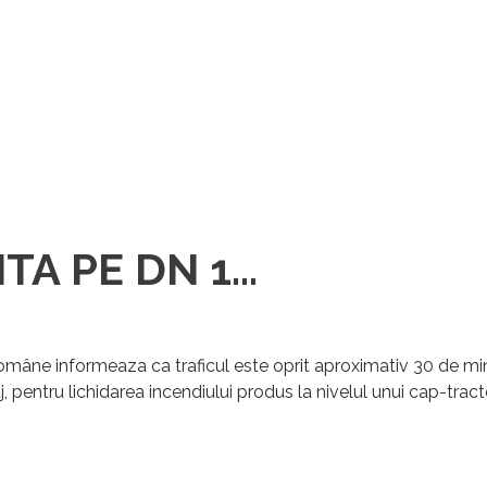
A PE DN 1...
 Române
informeaza ca traficul este oprit aproximativ 30 de m
uj, pentru lichidarea incendiului produs la nivelul unui cap-trac