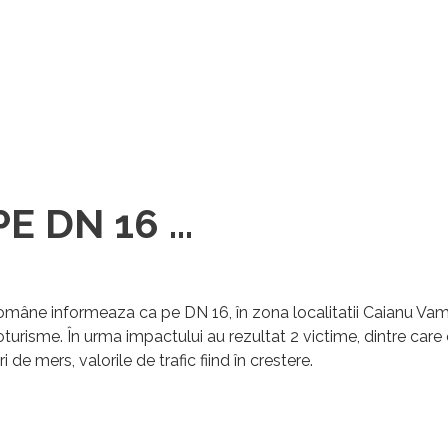
 DN 16 ...
 Române
informeaza ca pe DN 16, în zona localitatii Caianu Vama
toturisme. În urma impactului au rezultat 2 victime, dintre car
 de mers, valorile de trafic fiind în crestere.