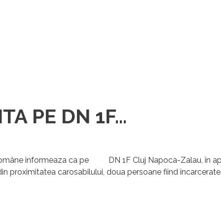
A PE DN 1F...
 Române
informeaza ca pe DN 1F Cluj Napoca-Zalau, în apropi
din proximitatea carosabilului, doua persoane fiind încarcerate