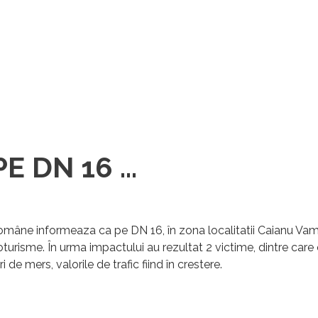
 DN 16 ...
 Române
informeaza ca pe DN 16, în zona localitatii Caianu Vama
toturisme. În urma impactului au rezultat 2 victime, dintre car
 de mers, valorile de trafic fiind în crestere.