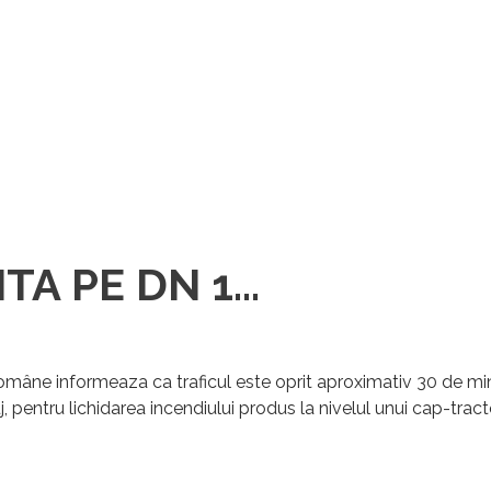
A PE DN 1...
 Române
informeaza ca traficul este oprit aproximativ 30 de m
uj, pentru lichidarea incendiului produs la nivelul unui cap-trac