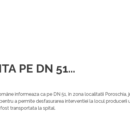
A PE DN 51...
 Române
informeaza ca pe DN 51, în zona localitatii Poroschia, j
pentru a permite desfasurarea interventiei la locul producerii u
fost transportata la spital.