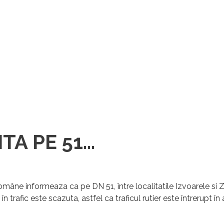
A PE 51...
 Române
informeaza ca pe DN 51, între localitatile Izvoarele si
n trafic este scazuta, astfel ca traficul rutier este întrerupt în 