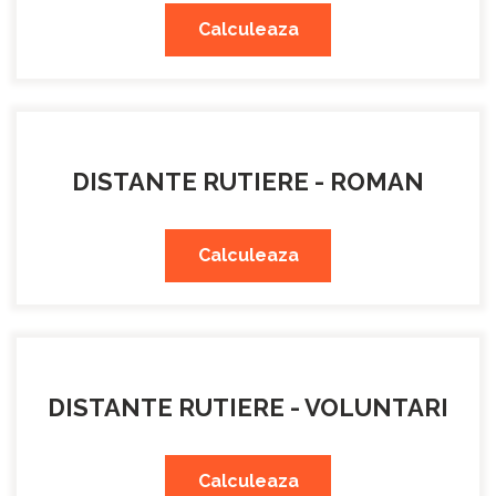
Calculeaza
DISTANTE RUTIERE - ROMAN
Calculeaza
DISTANTE RUTIERE - VOLUNTARI
Calculeaza