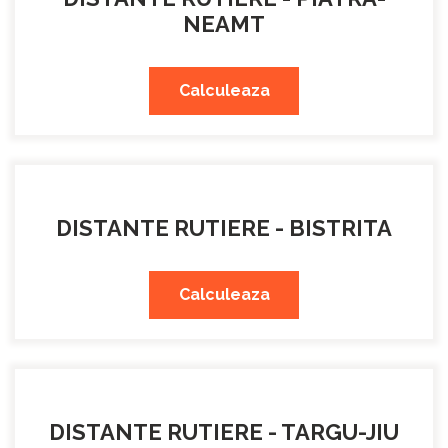
NEAMT
Calculeaza
DISTANTE RUTIERE - BISTRITA
Calculeaza
DISTANTE RUTIERE - TARGU-JIU