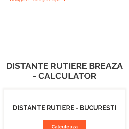
DISTANTE RUTIERE BREAZA
- CALCULATOR
DISTANTE RUTIERE - BUCURESTI
Calculeaza