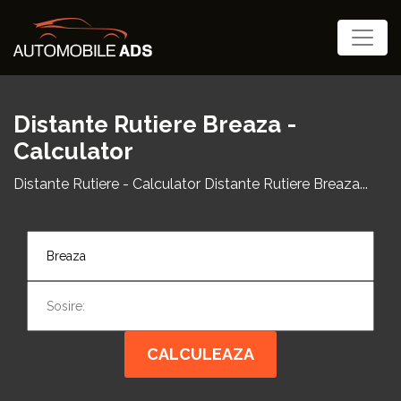
Distante Rutiere Breaza -
Calculator
Distante Rutiere - Calculator Distante Rutiere Breaza...
CALCULEAZA