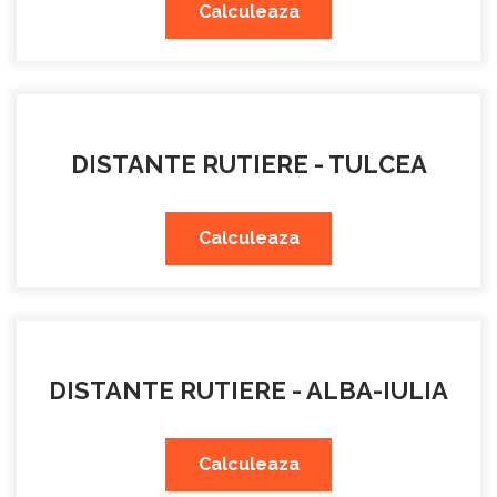
Calculeaza
DISTANTE RUTIERE - TULCEA
Calculeaza
DISTANTE RUTIERE - ALBA-IULIA
Calculeaza