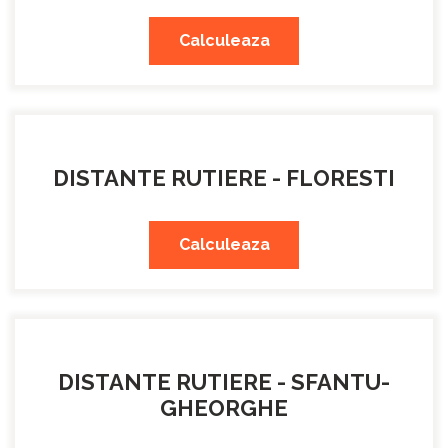
Calculeaza
DISTANTE RUTIERE - FLORESTI
Calculeaza
DISTANTE RUTIERE - SFANTU-
GHEORGHE