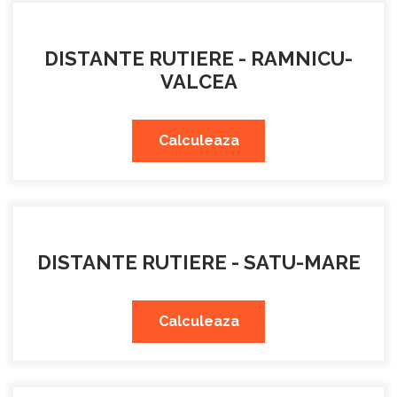
DISTANTE RUTIERE - RAMNICU-
VALCEA
Calculeaza
DISTANTE RUTIERE - SATU-MARE
Calculeaza