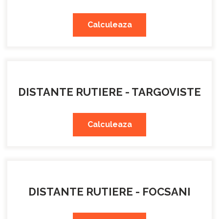
Calculeaza
DISTANTE RUTIERE - TARGOVISTE
Calculeaza
DISTANTE RUTIERE - FOCSANI