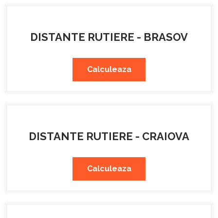
DISTANTE RUTIERE - BRASOV
Calculeaza
DISTANTE RUTIERE - CRAIOVA
Calculeaza