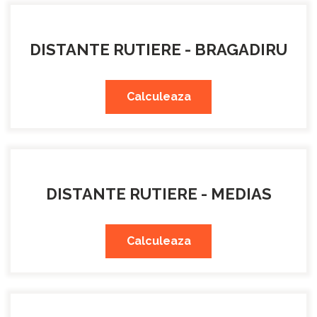
DISTANTE RUTIERE - BRAGADIRU
Calculeaza
DISTANTE RUTIERE - MEDIAS
Calculeaza