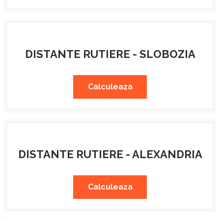
DISTANTE RUTIERE - SLOBOZIA
Calculeaza
DISTANTE RUTIERE - ALEXANDRIA
Calculeaza