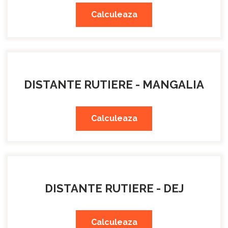
Calculeaza
DISTANTE RUTIERE - MANGALIA
Calculeaza
DISTANTE RUTIERE - DEJ
Calculeaza