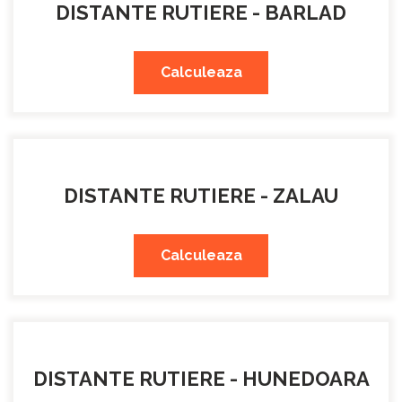
DISTANTE RUTIERE - BARLAD
Calculeaza
DISTANTE RUTIERE - ZALAU
Calculeaza
DISTANTE RUTIERE - HUNEDOARA