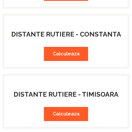
DISTANTE RUTIERE - CONSTANTA
Calculeaza
DISTANTE RUTIERE - TIMISOARA
Calculeaza