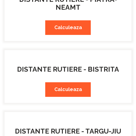
NEAMT
Calculeaza
DISTANTE RUTIERE - BISTRITA
Calculeaza
DISTANTE RUTIERE - TARGU-JIU