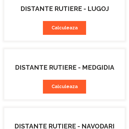
DISTANTE RUTIERE - LUGOJ
Calculeaza
DISTANTE RUTIERE - MEDGIDIA
Calculeaza
DISTANTE RUTIERE - NAVODARI