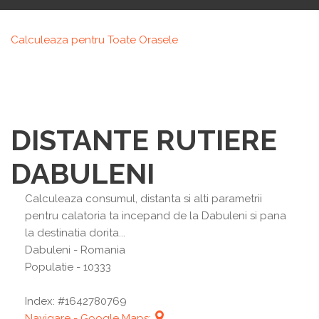
Calculeaza pentru Toate Orasele
DISTANTE RUTIERE
DABULENI
Calculeaza consumul, distanta si alti parametrii
pentru calatoria ta incepand de la Dabuleni si pana
la destinatia dorita...
Dabuleni
- Romania
Populatie - 10333
Index: #1642780769
Navigare - Google Maps: