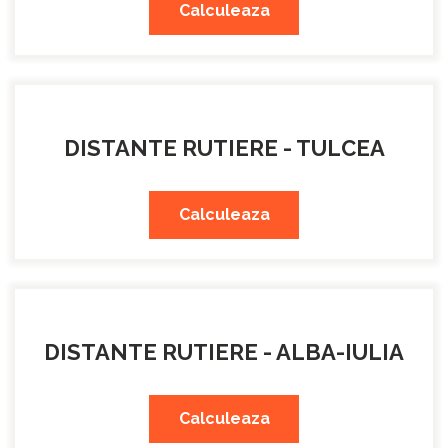
Calculeaza
DISTANTE RUTIERE - TULCEA
Calculeaza
DISTANTE RUTIERE - ALBA-IULIA
Calculeaza