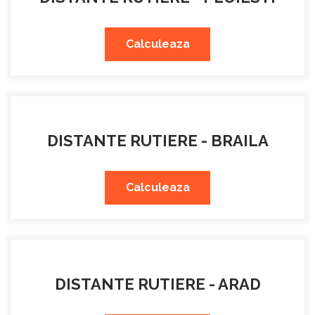
Calculeaza
DISTANTE RUTIERE - BRAILA
Calculeaza
DISTANTE RUTIERE - ARAD