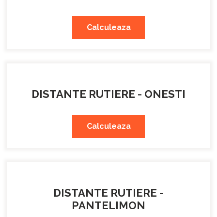
Calculeaza
DISTANTE RUTIERE - ONESTI
Calculeaza
DISTANTE RUTIERE -
PANTELIMON