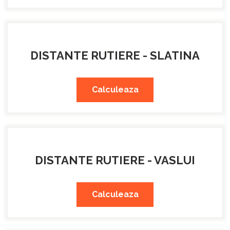
DISTANTE RUTIERE - SLATINA
Calculeaza
DISTANTE RUTIERE - VASLUI
Calculeaza