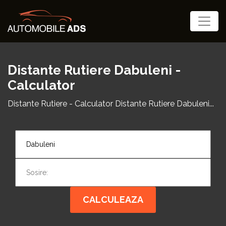
Distante Rutiere Dabuleni -
Calculator
Distante Rutiere - Calculator Distante Rutiere Dabuleni...
CALCULEAZA