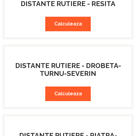
DISTANTE RUTIERE - RESITA
Calculeaza
DISTANTE RUTIERE - DROBETA-
TURNU-SEVERIN
Calculeaza
DISTANTE RUTIERE - PIATRA-