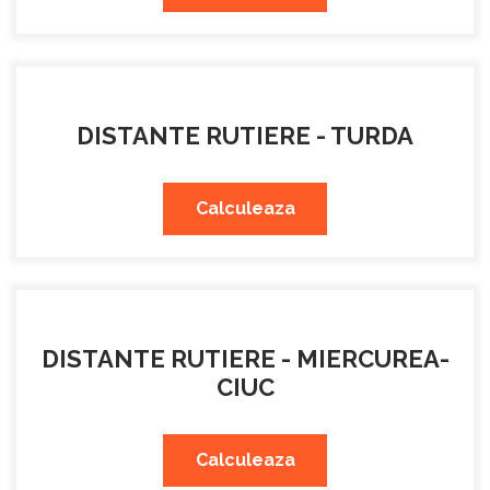
DISTANTE RUTIERE - TURDA
Calculeaza
DISTANTE RUTIERE - MIERCUREA-
CIUC
Calculeaza