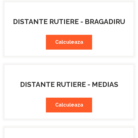
DISTANTE RUTIERE - BRAGADIRU
Calculeaza
DISTANTE RUTIERE - MEDIAS
Calculeaza