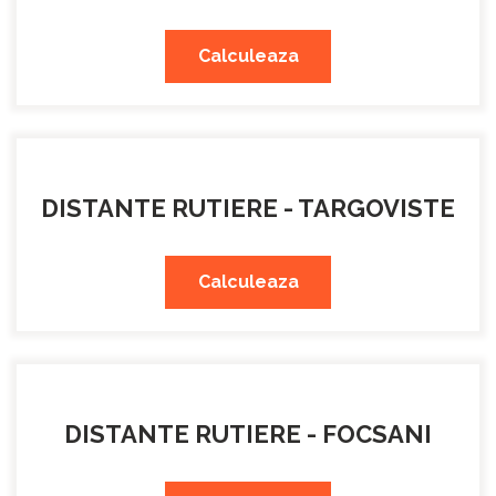
Calculeaza
DISTANTE RUTIERE - TARGOVISTE
Calculeaza
DISTANTE RUTIERE - FOCSANI