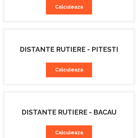
Calculeaza
DISTANTE RUTIERE - PITESTI
Calculeaza
DISTANTE RUTIERE - BACAU
Calculeaza