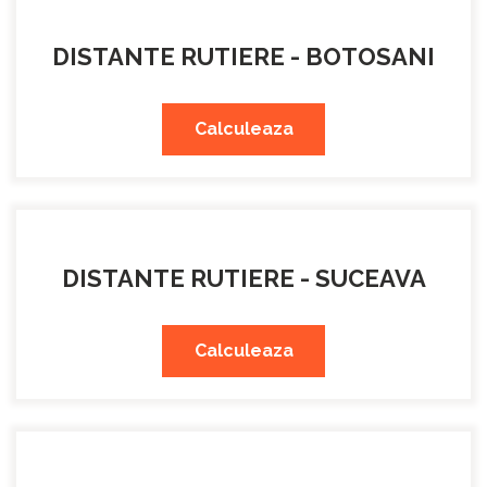
DISTANTE RUTIERE - BOTOSANI
Calculeaza
DISTANTE RUTIERE - SUCEAVA
Calculeaza