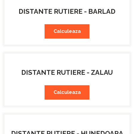
DISTANTE RUTIERE - BARLAD
Calculeaza
DISTANTE RUTIERE - ZALAU
Calculeaza
DISTANTE RUTIERE - HUNEDOARA