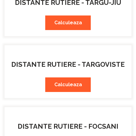
DISTANTE RUTIERE - TARGU-JIU
Calculeaza
DISTANTE RUTIERE - TARGOVISTE
Calculeaza
DISTANTE RUTIERE - FOCSANI