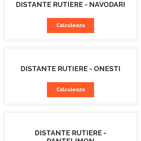
DISTANTE RUTIERE - NAVODARI
Calculeaza
DISTANTE RUTIERE - ONESTI
Calculeaza
DISTANTE RUTIERE -