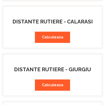
DISTANTE RUTIERE - CALARASI
Calculeaza
DISTANTE RUTIERE - GIURGIU
Calculeaza