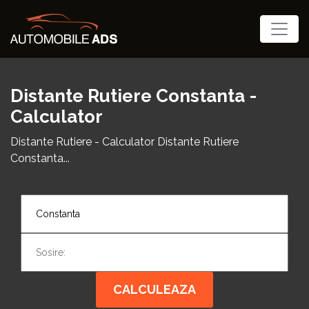
Distante Rutiere Constanta -
Calculator
Distante Rutiere - Calculator Distante Rutiere
Constanta...
CALCULEAZA