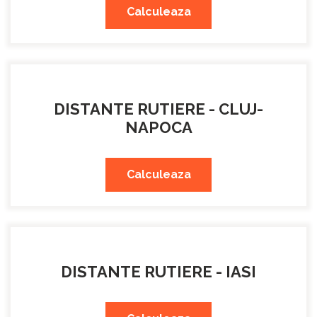
Calculeaza
DISTANTE RUTIERE - CLUJ-
NAPOCA
Calculeaza
DISTANTE RUTIERE - IASI