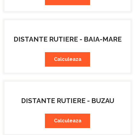
DISTANTE RUTIERE - BAIA-MARE
Calculeaza
DISTANTE RUTIERE - BUZAU
Calculeaza