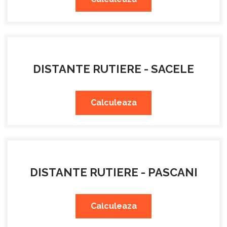
DISTANTE RUTIERE - SACELE
Calculeaza
DISTANTE RUTIERE - PASCANI
Calculeaza