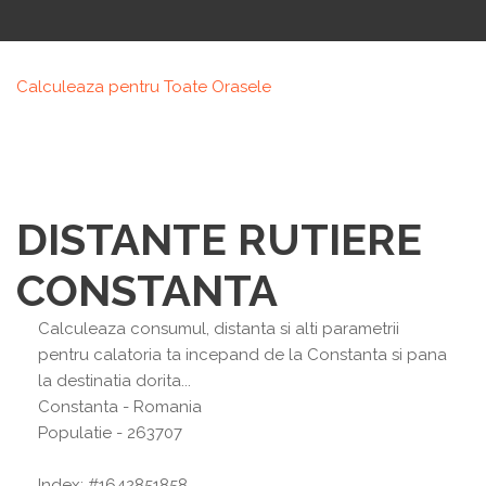
Calculeaza pentru Toate Orasele
DISTANTE RUTIERE
CONSTANTA
Calculeaza consumul, distanta si alti parametrii
pentru calatoria ta incepand de la Constanta si pana
la destinatia dorita...
Constanta
- Romania
Populatie - 263707
Index: #1642851858