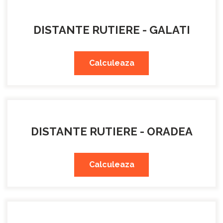
DISTANTE RUTIERE - GALATI
Calculeaza
DISTANTE RUTIERE - ORADEA
Calculeaza