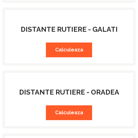
DISTANTE RUTIERE - GALATI
Calculeaza
DISTANTE RUTIERE - ORADEA
Calculeaza