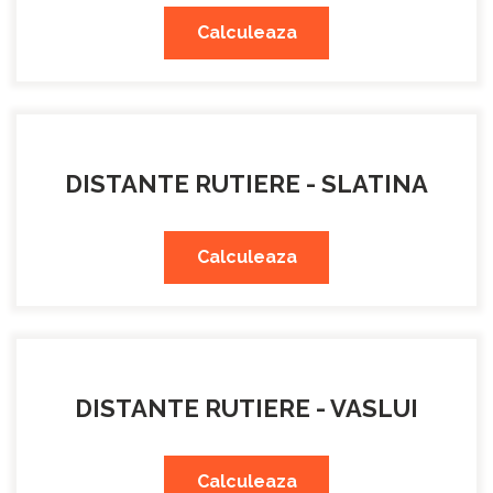
Calculeaza
DISTANTE RUTIERE - SLATINA
Calculeaza
DISTANTE RUTIERE - VASLUI
Calculeaza