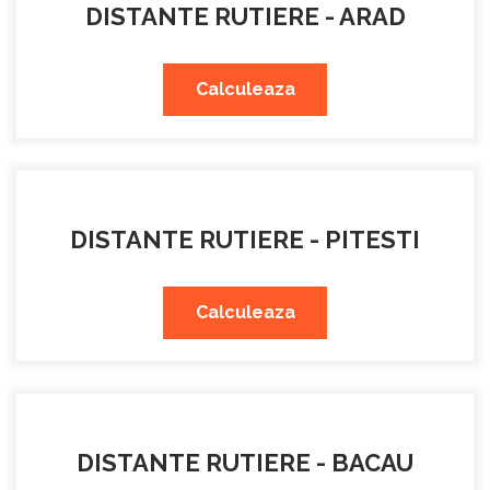
DISTANTE RUTIERE - ARAD
Calculeaza
DISTANTE RUTIERE - PITESTI
Calculeaza
DISTANTE RUTIERE - BACAU