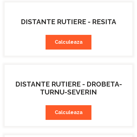
DISTANTE RUTIERE - RESITA
Calculeaza
DISTANTE RUTIERE - DROBETA-
TURNU-SEVERIN
Calculeaza