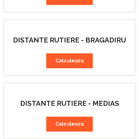
DISTANTE RUTIERE - BRAGADIRU
Calculeaza
DISTANTE RUTIERE - MEDIAS
Calculeaza