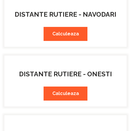
DISTANTE RUTIERE - NAVODARI
Calculeaza
DISTANTE RUTIERE - ONESTI
Calculeaza