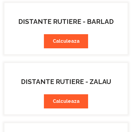
DISTANTE RUTIERE - BARLAD
Calculeaza
DISTANTE RUTIERE - ZALAU
Calculeaza