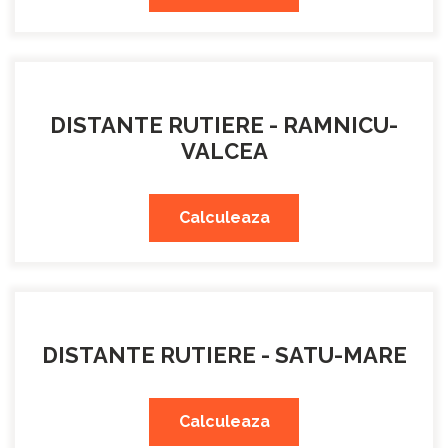
DISTANTE RUTIERE - RAMNICU-
VALCEA
Calculeaza
DISTANTE RUTIERE - SATU-MARE
Calculeaza