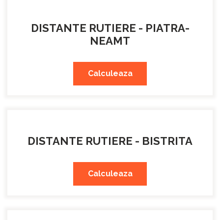
DISTANTE RUTIERE - PIATRA-
NEAMT
Calculeaza
DISTANTE RUTIERE - BISTRITA
Calculeaza