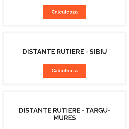
Calculeaza
DISTANTE RUTIERE - SIBIU
Calculeaza
DISTANTE RUTIERE - TARGU-
MURES