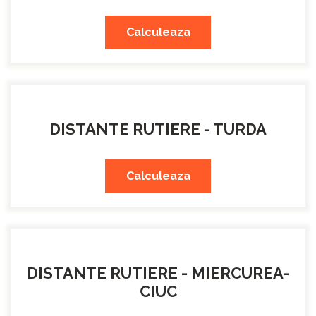
Calculeaza
DISTANTE RUTIERE - TURDA
Calculeaza
DISTANTE RUTIERE - MIERCUREA-
CIUC