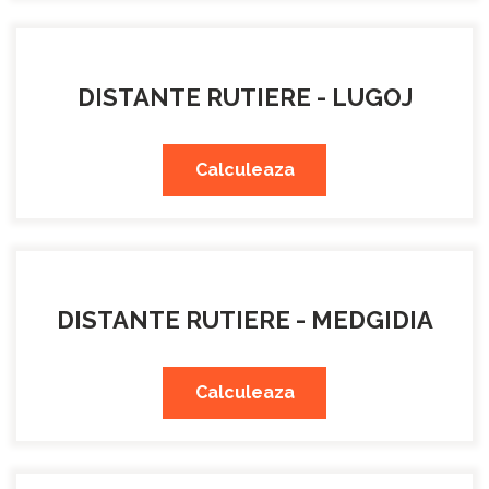
DISTANTE RUTIERE - LUGOJ
Calculeaza
DISTANTE RUTIERE - MEDGIDIA
Calculeaza