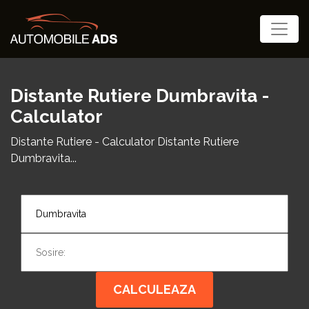
Distante Rutiere Dumbravita -
Calculator
Distante Rutiere - Calculator Distante Rutiere
Dumbravita...
CALCULEAZA