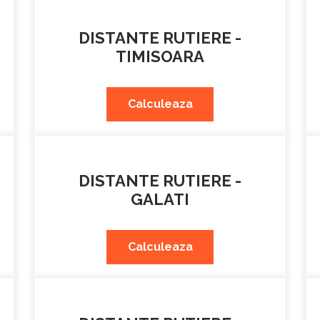
DISTANTE RUTIERE -
TIMISOARA
Calculeaza
DISTANTE RUTIERE -
GALATI
Calculeaza