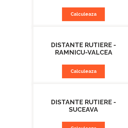
Calculeaza
DISTANTE RUTIERE -
RAMNICU-VALCEA
Calculeaza
DISTANTE RUTIERE -
SUCEAVA