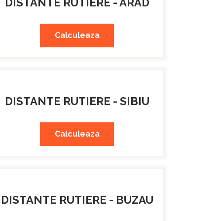
DISTANTE RUTIERE - ARAD
Calculeaza
DISTANTE RUTIERE - SIBIU
Calculeaza
DISTANTE RUTIERE - BUZAU