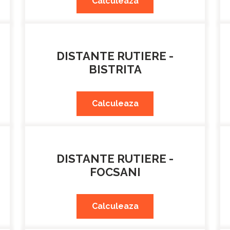
Calculeaza
DISTANTE RUTIERE -
BISTRITA
Calculeaza
DISTANTE RUTIERE -
FOCSANI
Calculeaza