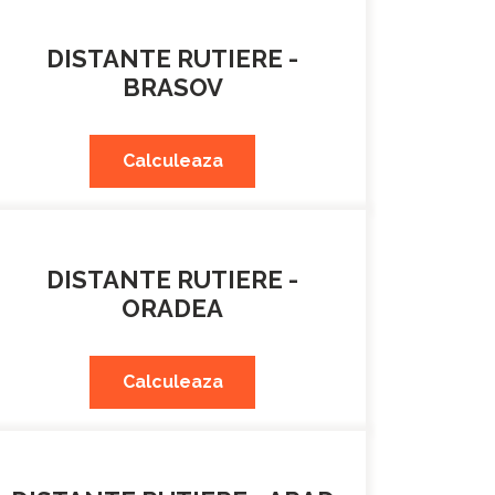
DISTANTE RUTIERE -
BRASOV
Calculeaza
DISTANTE RUTIERE -
ORADEA
Calculeaza