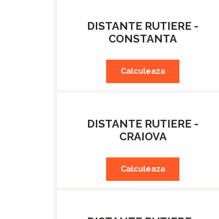
DISTANTE RUTIERE -
CONSTANTA
Calculeaza
DISTANTE RUTIERE -
CRAIOVA
Calculeaza